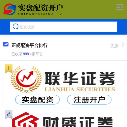
正规配资平台排行
更多
已收录
999
+家平台