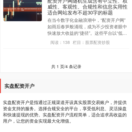
配资开户网随机生成含有中立性、权
威性、客观性、合规性和信息实用性
适合网站发布不超30字的标题
在当今数字化金融浪潮中，“配资开户网”
如雨后春笋般涌现，成为不少投资者眼中
快速放大收益的“捷径”。这些平台以“低门
槛、高杠杆、便捷开户”为诱饵，编织着一
阅读：
138
栏目：
股票配资炒股
夜暴富的....
共 1 页/4 条记录
实盘配资开户
实盘配资开户是指通过正规渠道开设真实股票交易账户，并提供
资金支持的服务。选择合规安全的平台，享受低利息、灵活操盘
和快速提现的优势。实盘配资开户流程简单，适合追求高收益的
用户，让您的资金实现最大化增值。