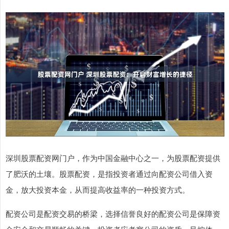
深圳股票配资网门户，作为中国金融中心之一，为股票配资提供
了肥沃的土壤。股票配资，是指投资者通过向配资公司借入资
金，放大投资本金，从而提高收益率的一种投资方式。
配资公司是配资交易的桥梁，选择信誉良好的配资公司是保障资