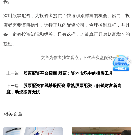
长。
深圳股票配资，为投资者提供了快速积累财富的机会。然而，投
资者需要谨慎操作，选择正规的配资公司，合理控制杠杆，并具
备一定的投资知识和经验。只有这样，才能真正开启财富增长的
捷径。
文章为作者独立观点，不代表实盘配资开户观点
上一篇：
股票配资平台招商 股票：资本市场中的投资工具
下一篇：
股票配资在线炒股配资 常熟股票配资：解锁财富新高
度，助您投资无忧
相关文章