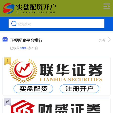
正规配资平台排行
更多
已收录
999
+家平台