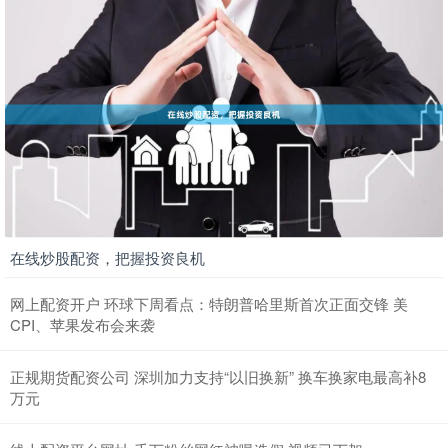
在线炒股配资，把握投资良机
网上配资开户 环球下周看点：特朗普哈里斯首次正面交锋 美
CPI、苹果发布会来袭
正规期货配资公司 深圳加力支持“以旧换新” 换车换家电最高补8
万元