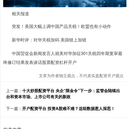
相关报道
突发！美国大幅上调中国产品关税！欧盟也有小动作
新华时评：对华关税加码 美国错上加错
中国贸促会新闻发言人就美对华加征301关税四年期复审最
终修订结果发表谈话股票配资杠杆开户
文章为作者独立观点，不代表实盘配资开户观点
上一篇：
十大炒股配资平台 央企“限金令”下一步：监管会陆续出
台和资本市场、上市公司有关的新政
下一篇：
开户配资平台 投资A股难不难？这组数据惹人深思！