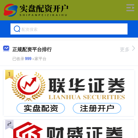
正规配资平台排行
更多
已收录
999
+家平台