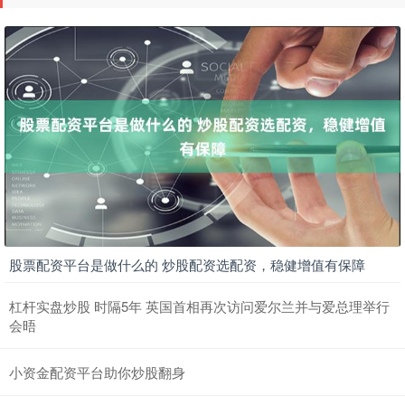
股票配资平台是做什么的 炒股配资选配资，稳健增值有保障
杠杆实盘炒股 时隔5年 英国首相再次访问爱尔兰并与爱总理举行
会晤
小资金配资平台助你炒股翻身