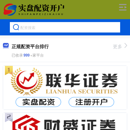
正规配资平台排行
更多
已收录
999
+家平台