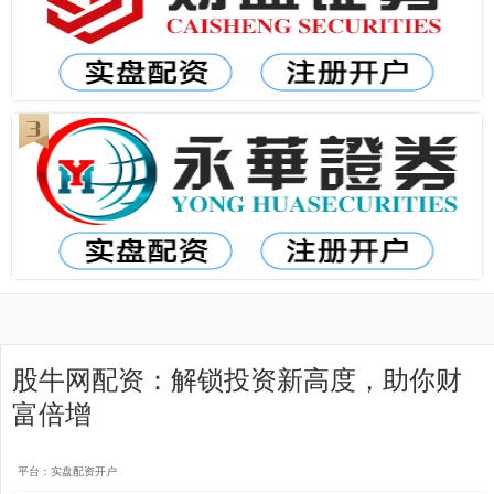
股牛网配资：解锁投资新高度，助你财
富倍增
平台：实盘配资开户